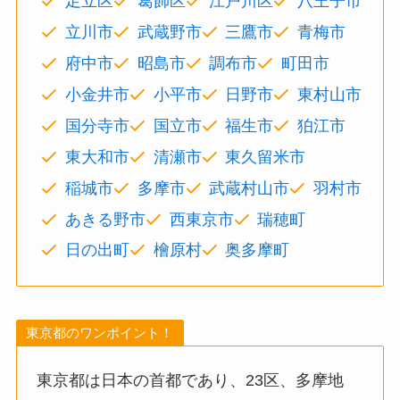
足立区
葛飾区
江戸川区
八王子市
立川市
武蔵野市
三鷹市
青梅市
府中市
昭島市
調布市
町田市
小金井市
小平市
日野市
東村山市
国分寺市
国立市
福生市
狛江市
東大和市
清瀬市
東久留米市
稲城市
多摩市
武蔵村山市
羽村市
あきる野市
西東京市
瑞穂町
日の出町
檜原村
奥多摩町
東京都のワンポイント！
東京都は日本の首都であり、23区、多摩地