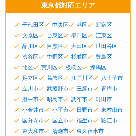
東京都対応エリア
千代田区
中央区
港区
新宿区
文京区
台東区
墨田区
江東区
品川区
目黒区
大田区
世田谷区
渋谷区
中野区
杉並区
豊島区
北区
荒川区
板橋区
練馬区
足立区
葛飾区
江戸川区
八王子市
立川市
武蔵野市
三鷹市
青梅市
府中市
昭島市
調布市
町田市
小金井市
小平市
日野市
東村山市
国分寺市
国立市
福生市
狛江市
東大和市
清瀬市
東久留米市