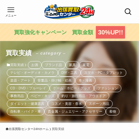
メニュー
30%UP!!
買取強化キャンペーン 買取金額
買取実績
– category –
買取実績
お酒
ブランド品
家具
家電
テレビ・オーディオ・カメラ
DIY・工具
スマホ・PC・タブレット
楽器・アート
骨董品・掛け軸・絵画
本・漫画
CD・DVD・ブルーレイ
ゲーム・ホビー・グッズ
ファッション
事務用品
ベビー・キッズ
釣り・旅行用品・アウトドア
ダイエット・健康器具
コスメ・美容・香水
スポーツ用品
自転車・バイク・車
貴金属・ジュエリー・アクセサリー
着物
出張買取センター24Hホーム
買取実績