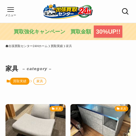
メニュー
30%UP!!
買取強化キャンペーン 買取金額
出張買取センター24Hホーム
買取実績
家具
家具
– category –
買取実績
家具
家具
家具