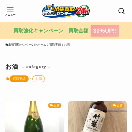
メニュー
30%UP!!
買取強化キャンペーン 買取金額
出張買取センター24Hホーム
買取実績
お酒
お酒
– category –
買取実績
お酒
お酒
お酒